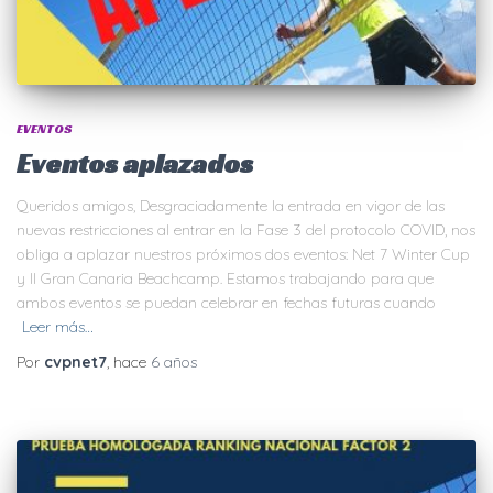
EVENTOS
Eventos aplazados
Queridos amigos, Desgraciadamente la entrada en vigor de las
nuevas restricciones al entrar en la Fase 3 del protocolo COVID, nos
obliga a aplazar nuestros próximos dos eventos: Net 7 Winter Cup
y II Gran Canaria Beachcamp. Estamos trabajando para que
ambos eventos se puedan celebrar en fechas futuras cuando
Leer más…
Por
cvpnet7
, hace
6 años